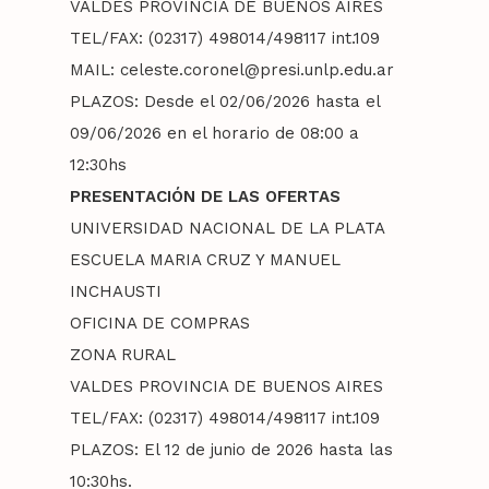
Estudiantes
Extensión
VALDES PROVINCIA DE BUENOS AIRES
Docentes
Gestión
TEL/FAX: (02317) 498014/498117 int.109
Talleres optativos
Torneos y Competenc
Egresados
Reglamentaciones
No Docentes
Contacto
Investigación
Certificación ISO 9001
MAIL: celeste.coronel@presi.unlp.edu.ar
Trabajos Prácticos Di
Campamentos y Viaj
Promociones
Estudios Terciarios
Inscripciones
Reglamentaciones
PLAZOS: Desde el 02/06/2026 hasta el
Ensayos y Publicacio
Comunidad
Campus
Identidad Audiovisual
Reglamentos y Beca
Actividades y TPDs
Encuentros
Tecnicatura Universita
09/06/2026 en el horario de 08:00 a
Concursos
Concursos y Seleccio
Jornadas
Cursos, Capacitacione
Proyectos
Convenios y Vinculacion
Producción Agropecu
12:30hs
Ingreso
Trabajos en clase
Seguimiento
Talleres
Evaluaciones
Cursos y Capacitacio
Estación Meteorológi
PRESENTACIÓN DE LAS OFERTAS
Licitaciones
Mesas de examen
Charlas y Debates
UNIVERSIDAD NACIONAL DE LA PLATA
Cursos y Capacitacio
Anuncios
ESCUELA MARIA CRUZ Y MANUEL
Exposiciones y Ferias
Efemérides
INCHAUSTI
OFICINA DE COMPRAS
ZONA RURAL
VALDES PROVINCIA DE BUENOS AIRES
TEL/FAX: (02317) 498014/498117 int.109
PLAZOS: El 12 de junio de 2026 hasta las
10:30hs.