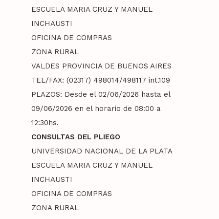
ESCUELA MARIA CRUZ Y MANUEL
INCHAUSTI
OFICINA DE COMPRAS
ZONA RURAL
VALDES PROVINCIA DE BUENOS AIRES
TEL/FAX: (02317) 498014/498117 int.109
PLAZOS: Desde el 02/06/2026 hasta el
Inicio
09/06/2026 en el horario de 08:00 a
12:30hs.
La Escuela
CONSULTAS DEL PLIEGO
Institucional
Historia
UNIVERSIDAD NACIONAL DE LA PLATA
ESCUELA MARIA CRUZ Y MANUEL
Ubicación
Académico
Autoridades
INCHAUSTI
Eventos
OFICINA DE COMPRAS
Asociación Cooperadora
Personal
Información
ZONA RURAL
Anecdotario
Proyecto Académico y 
Plan de estudios