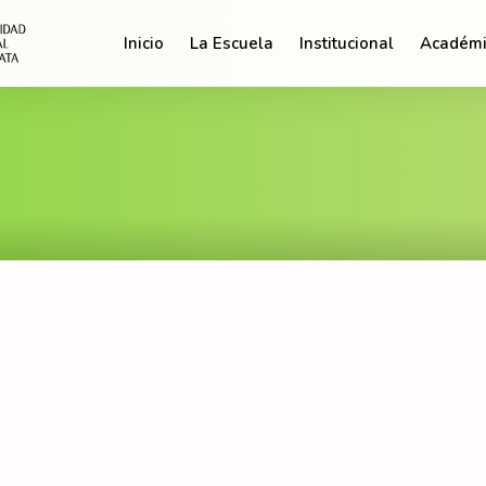
Inicio
La Escuela
Institucional
Académi
«Estudiantes de 4º Año Visitan
Plantas de Recupero y Bioetanol: Un