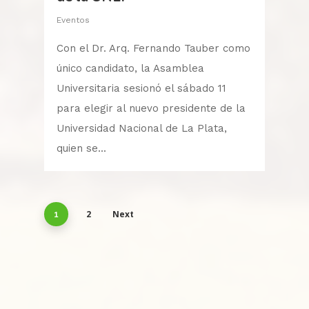
Eventos
Con el Dr. Arq. Fernando Tauber como
único candidato, la Asamblea
Inicio
Universitaria sesionó el sábado 11
para elegir al nuevo presidente de la
La Escuela
Universidad Nacional de La Plata,
quien se...
Institucional
Historia
Ubicación
Académico
Autoridades
Eventos
2
Next
1
Asociación Cooperadora
Personal
Información
Anecdotario
Proyecto Académico y 
Plan de estudios
Estudiantes
Extensión
Docentes
Gestión
Talleres optativos
Torneos y Competenc
Egresados
Reglamentaciones
No Docentes
Contacto
Investigación
Certificación ISO 9001
Trabajos Prácticos Di
Campamentos y Viaj
Promociones
Estudios Terciarios