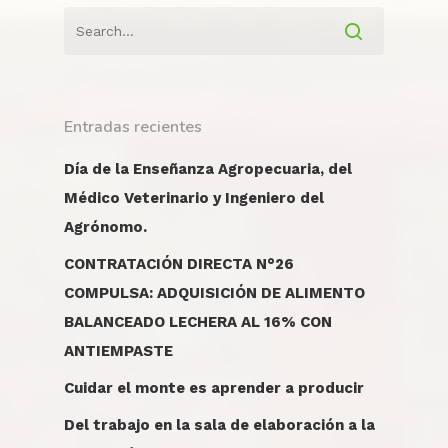
Inscripciones
Reglamentaciones
Ensayos y Publicacio
Comunidad
Campus
Identidad Audiovisual
Reglamentos y Beca
Actividades y TPDs
Encuentros
Tecnicatura Universita
Concursos
Concursos y Seleccio
Jornadas
Cursos, Capacitacione
Proyectos
Convenios y Vinculacion
Producción Agropecu
Ingreso
Trabajos en clase
Seguimiento
Talleres
Evaluaciones
Cursos y Capacitacio
Estación Meteorológi
Licitaciones
Mesas de examen
Charlas y Debates
Entradas recientes
Cursos y Capacitacio
Anuncios
Exposiciones y Ferias
Día de la Enseñanza Agropecuaria, del
Efemérides
Médico Veterinario y Ingeniero del
Agrónomo.
CONTRATACIÓN DIRECTA N°26
COMPULSA: ADQUISICIÓN DE ALIMENTO
BALANCEADO LECHERA AL 16% CON
ANTIEMPASTE
Cuidar el monte es aprender a producir
Del trabajo en la sala de elaboración a la