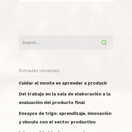
Inicio
La Escuela
Institucional
Historia
Entradas recientes
Ubicación
Académico
Cuidar el monte es aprender a producir
Autoridades
Eventos
Del trabajo en la sala de elaboración a la
Asociación Cooperadora
Personal
Información
evaluación del producto final
Anecdotario
Proyecto Académico y 
Plan de estudios
Estudiantes
Extensión
Docentes
Ensayos de trigo: aprendizaje, innovación
Gestión
y vínculo con el sector productivo
Talleres optativos
Torneos y Competenc
Egresados
Reglamentaciones
No Docentes
Contacto
Investigación
Certificación ISO 9001